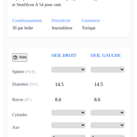
et Stenfilcon A 54 pour cent.
Conditionnement
Périodicité
Géométrie
30
par boîte
Journalières
Torique
OEIL DROIT
OEIL GAUCHE
Aide
Sphère
(
PWR
)
14.5
14.5
Diamètre
(
DIA
)
8.6
8.6
Rayon
(
BC
)
Cylindre
Axe