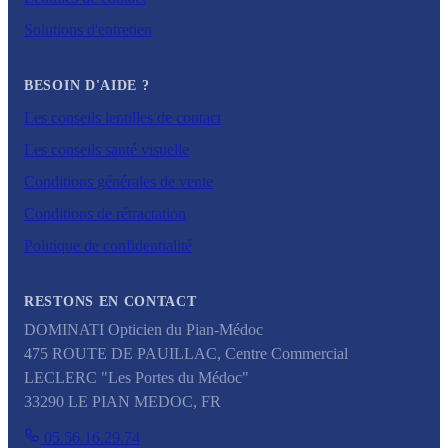
Solutions d'entretien
BESOIN D'AIDE ?
Les conseils lentilles de contact
Les conseils santé visuelle
Conditions générales de vente
Conditions de rétractation
Politique de confidentialité
RESTONS EN CONTACT
DOMINATI Opticien du Pian-Médoc
475 ROUTE DE PAUILLAC, Centre Commercial
LECLERC "Les Portes du Médoc"
33290
LE PIAN MEDOC
,
FR
05.56.16.29.74