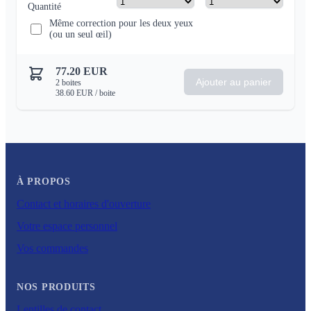
Quantité
Même correction pour les deux yeux
(ou un seul œil)
77.20
EUR
Ajouter au panier
2
boites
38.60
EUR
/ boite
À PROPOS
Contact et horaires d'ouverture
Votre espace personnel
Vos commandes
NOS PRODUITS
Lentilles de contact