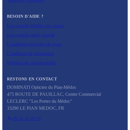
Solutions d'entretien
BESOIN D'AIDE ?
Les conseils lentilles de contact
Les conseils santé visuelle
Conditions générales de vente
Conditions de rétractation
Politique de confidentialité
RESTONS EN CONTACT
DOMINATI Opticien du Pian-Médoc
475 ROUTE DE PAUILLAC, Centre Commercial
LECLERC "Les Portes du Médoc"
33290
LE PIAN MEDOC
,
FR
05.56.16.29.74