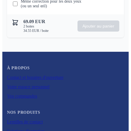
Même correction pour les deux yeux
(ou un seul œil)
69.09
EUR
Ajouter au panier
2
boites
34.55
EUR
/ boite
À PROPOS
Contact et horaires d'ouverture
Votre espace personnel
Vos commandes
NOS PRODUITS
Lentilles de contact