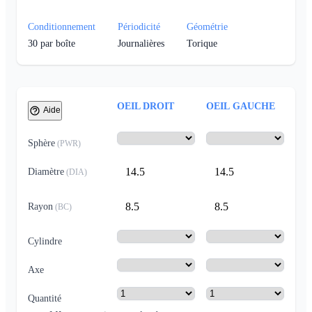
Conditionnement
Périodicité
Géométrie
30
par boîte
Journalières
Torique
OEIL DROIT
OEIL GAUCHE
Aide
Sphère
(
PWR
)
14.5
14.5
Diamètre
(
DIA
)
8.5
8.5
Rayon
(
BC
)
Cylindre
Axe
Quantité