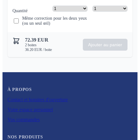
Quantité
Même correction pour les deux yeux
(ou un seul œil)
72.39
EUR
Ajouter au panier
2
boites
36.20
EUR
/ boite
À PROPOS
Contact et horaires d'ouverture
Votre espace personnel
Vos commandes
NOS PRODUITS