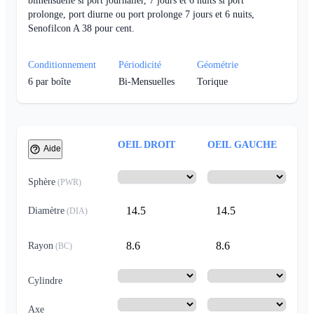
bimensuelle si port journalier, 7 jours et 6 nuits si port
prolonge, port diurne ou port prolonge 7 jours et 6 nuits,
Senofilcon A 38 pour cent.
Conditionnement
Périodicité
Géométrie
6
par boîte
Bi-Mensuelles
Torique
OEIL DROIT
OEIL GAUCHE
Aide
Sphère
(
PWR
)
14.5
14.5
Diamètre
(
DIA
)
8.6
8.6
Rayon
(
BC
)
Cylindre
Axe