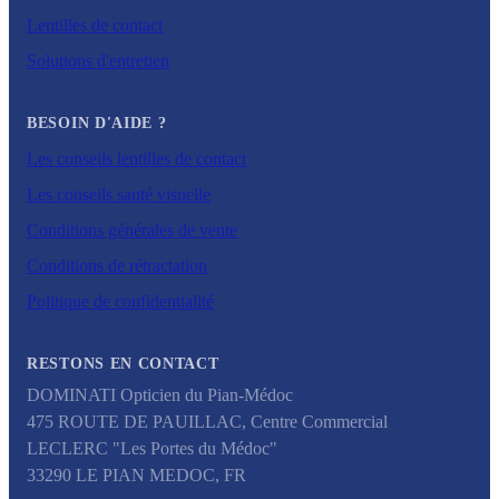
Lentilles de contact
Solutions d'entretien
BESOIN D'AIDE ?
Les conseils lentilles de contact
Les conseils santé visuelle
Conditions générales de vente
Conditions de rétractation
Politique de confidentialité
RESTONS EN CONTACT
DOMINATI Opticien du Pian-Médoc
475 ROUTE DE PAUILLAC, Centre Commercial
LECLERC "Les Portes du Médoc"
33290
LE PIAN MEDOC
,
FR