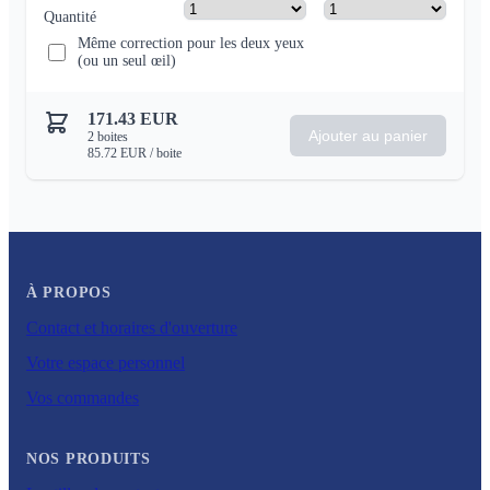
Quantité
Même correction pour les deux yeux
(ou un seul œil)
171.43
EUR
Ajouter au panier
2
boites
85.72
EUR
/ boite
À PROPOS
Contact et horaires d'ouverture
Votre espace personnel
Vos commandes
NOS PRODUITS