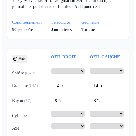
1 Day Acuvue Moist for astigmatism 90L. Lentille souple,
journaliere, port diurne et Etafilcon A 58 pour cent.
Conditionnement
Périodicité
Géométrie
90
par boîte
Journalières
Torique
OEIL DROIT
OEIL GAUCHE
Aide
Sphère
(
PWR
)
14.5
14.5
Diamètre
(
DIA
)
8.5
8.5
Rayon
(
BC
)
Cylindre
Axe