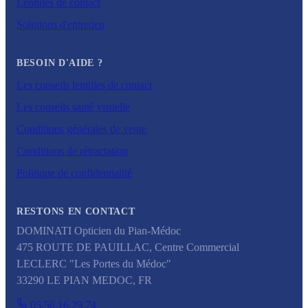
Lentilles de contact
Solutions d'entretien
BESOIN D'AIDE ?
Les conseils lentilles de contact
Les conseils santé visuelle
Conditions générales de vente
Conditions de rétractation
Politique de confidentialité
RESTONS EN CONTACT
DOMINATI Opticien du Pian-Médoc
475 ROUTE DE PAUILLAC, Centre Commercial
LECLERC "Les Portes du Médoc"
33290
LE PIAN MEDOC
,
FR
05.56.16.29.74