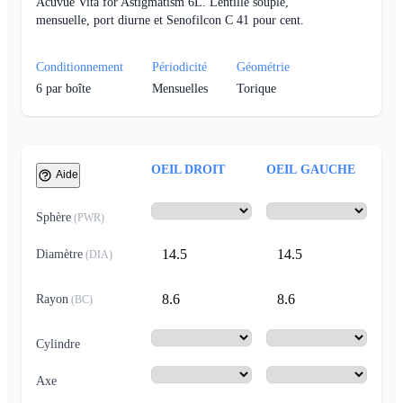
Acuvue Vita for Astigmatism 6L. Lentille souple,
mensuelle, port diurne et Senofilcon C 41 pour cent.
Conditionnement
Périodicité
Géométrie
6
par boîte
Mensuelles
Torique
OEIL DROIT
OEIL GAUCHE
Aide
Sphère
(
PWR
)
14.5
14.5
Diamètre
(
DIA
)
8.6
8.6
Rayon
(
BC
)
Cylindre
Axe