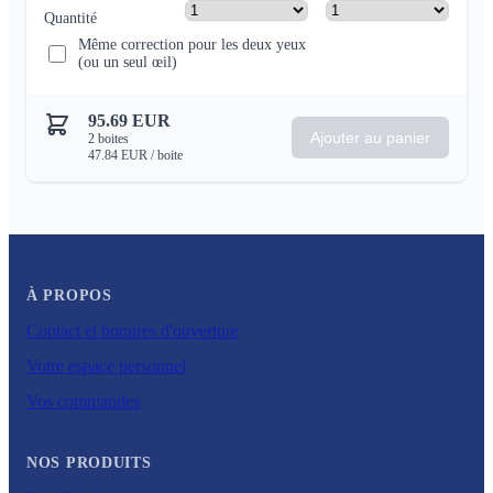
Quantité
Même correction pour les deux yeux
(ou un seul œil)
95.69
EUR
Ajouter au panier
2
boites
47.84
EUR
/ boite
À PROPOS
Contact et horaires d'ouverture
Votre espace personnel
Vos commandes
NOS PRODUITS