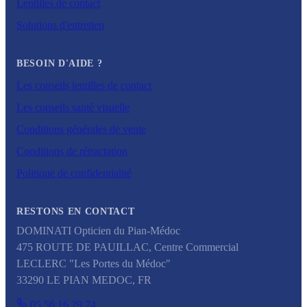
Lentilles de contact
Solutions d'entretien
BESOIN D'AIDE ?
Les conseils lentilles de contact
Les conseils santé visuelle
Conditions générales de vente
Conditions de rétractation
Politique de confidentialité
RESTONS EN CONTACT
DOMINATI Opticien du Pian-Médoc
475 ROUTE DE PAUILLAC, Centre Commercial
LECLERC "Les Portes du Médoc"
33290
LE PIAN MEDOC
,
FR
05.56.16.29.74