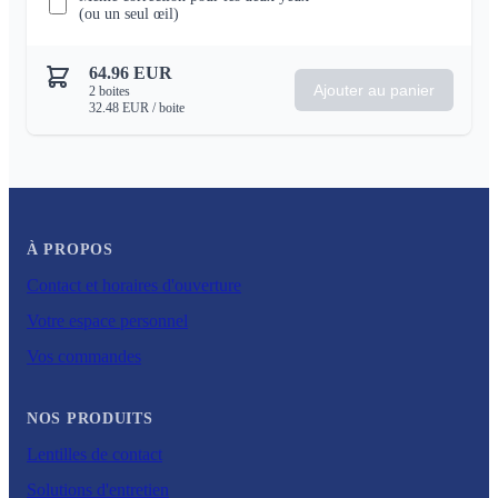
(ou un seul œil)
64.96
EUR
Ajouter au panier
2
boites
32.48
EUR
/ boite
À PROPOS
Contact et horaires d'ouverture
Votre espace personnel
Vos commandes
NOS PRODUITS
Lentilles de contact
Solutions d'entretien