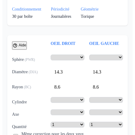
Conditionnement
Périodicité
Géométrie
30
par boîte
Journalières
Torique
OEIL DROIT
OEIL GAUCHE
Aide
Sphère
(
PWR
)
14.3
14.3
Diamètre
(
DIA
)
8.6
8.6
Rayon
(
BC
)
Cylindre
Axe
Quantité
Même correction pour les deux yeux