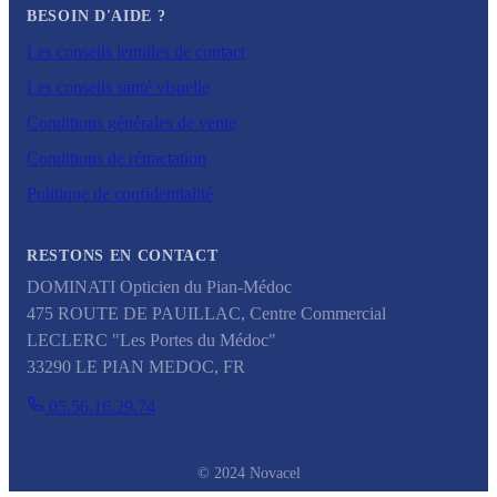
BESOIN D'AIDE ?
Les conseils lentilles de contact
Les conseils santé visuelle
Conditions générales de vente
Conditions de rétractation
Politique de confidentialité
RESTONS EN CONTACT
DOMINATI Opticien du Pian-Médoc
475 ROUTE DE PAUILLAC, Centre Commercial
LECLERC "Les Portes du Médoc"
33290
LE PIAN MEDOC
,
FR
05.56.16.29.74
© 2024 Novacel