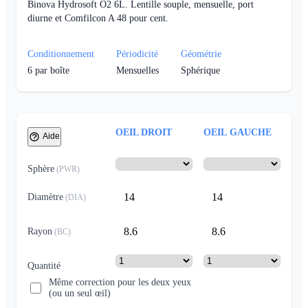
Binova Hydrosoft O2 6L. Lentille souple, mensuelle, port
diurne et Comfilcon A 48 pour cent.
Conditionnement
Périodicité
Géométrie
6
par boîte
Mensuelles
Sphérique
OEIL DROIT
OEIL GAUCHE
Aide
Sphère
(
PWR
)
14
14
Diamètre
(
DIA
)
8.6
8.6
Rayon
(
BC
)
Quantité
Même correction pour les deux yeux
(ou un seul œil)