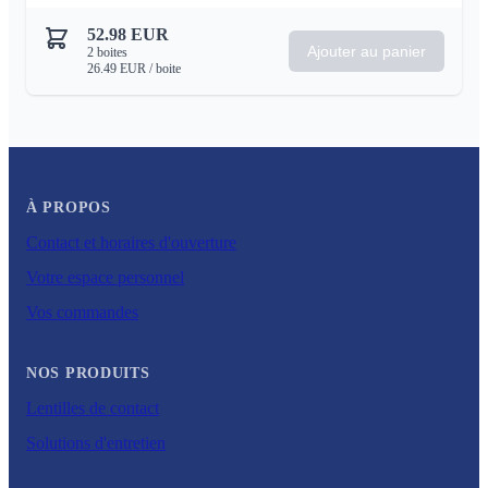
52.98
EUR
Ajouter au panier
2
boites
26.49
EUR
/ boite
À PROPOS
Contact et horaires d'ouverture
Votre espace personnel
Vos commandes
NOS PRODUITS
Lentilles de contact
Solutions d'entretien