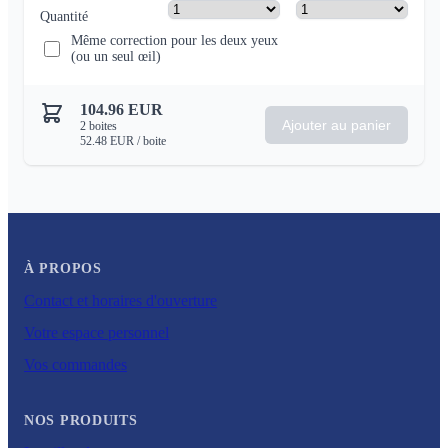
Quantité
Même correction pour les deux yeux
(ou un seul œil)
104.96
EUR
Ajouter au panier
2
boites
52.48
EUR
/ boite
À PROPOS
Contact et horaires d'ouverture
Votre espace personnel
Vos commandes
NOS PRODUITS