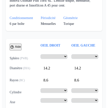
Binova Ultimate Plus Toric 6L. Lentille souple, mensuelle,
port diurne et Innofilcon A 45 pour cent.
Conditionnement
Périodicité
Géométrie
6
par boîte
Mensuelles
Torique
OEIL DROIT
OEIL GAUCHE
Aide
Sphère
(
PWR
)
14.2
14.2
Diamètre
(
DIA
)
8.6
8.6
Rayon
(
BC
)
Cylindre
Axe