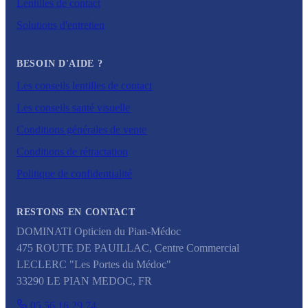
Lentilles de contact
Solutions d'entretien
BESOIN D'AIDE ?
Les conseils lentilles de contact
Les conseils santé visuelle
Conditions générales de vente
Conditions de rétractation
Politique de confidentialité
RESTONS EN CONTACT
DOMINATI Opticien du Pian-Médoc
475 ROUTE DE PAUILLAC, Centre Commercial
LECLERC "Les Portes du Médoc"
33290
LE PIAN MEDOC
,
FR
05.56.16.29.74