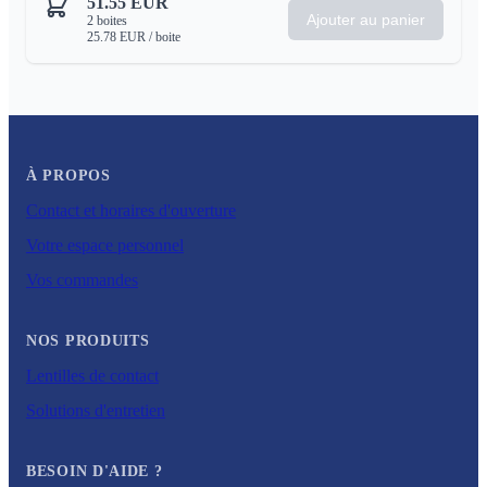
51.55
EUR
Ajouter au panier
2
boites
25.78
EUR
/ boite
À PROPOS
Contact et horaires d'ouverture
Votre espace personnel
Vos commandes
NOS PRODUITS
Lentilles de contact
Solutions d'entretien
BESOIN D'AIDE ?