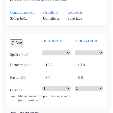
Conditionnement
Périodicité
Géométrie
30
par boîte
Journalières
Sphérique
OEIL DROIT
OEIL GAUCHE
Aide
Sphère
(
PWR
)
13.8
13.8
Diamètre
(
DIA
)
8.6
8.6
Rayon
(
BC
)
Quantité
Même correction pour les deux yeux
(ou un seul œil)