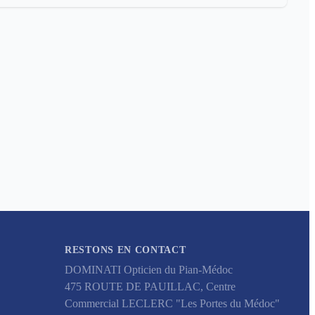
RESTONS EN CONTACT
DOMINATI Opticien du Pian-Médoc
475 ROUTE DE PAUILLAC, Centre
Commercial LECLERC "Les Portes du Médoc"