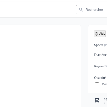
Rechercher
Aide
Sphère
(
Diamètre
Rayon
(
B
Quantité
Mêm
44
2
b