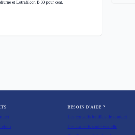
diurne et Lotrafilcon B 33 pour cent.
ITS
BESOIN D'AIDE ?
ntact
Les conseils lentilles de contact
retien
Les conseils santé visuelle