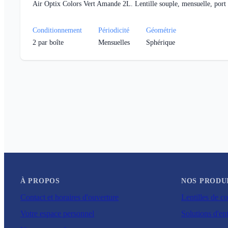
Air Optix Colors Vert Amande 2L. Lentille souple, mensuelle, port 
Conditionnement
Périodicité
Géométrie
2
par boîte
Mensuelles
Sphérique
À PROPOS
NOS PRODU
Contact et horaires d'ouverture
Lentilles de co
Votre espace personnel
Solutions d'ent