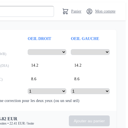
Panier
Mon compte
OEIL DROIT
OEIL GAUCHE
PWR
)
14.2
14.2
(
DIA
)
8.6
8.6
C
)
e correction pour les deux yeux
(ou un seul œil)
.82
EUR
Ajouter au panier
oites
•
22.41
EUR
/ boite