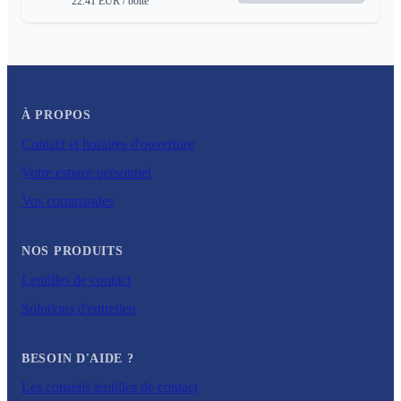
22.41
EUR
/ boite
À PROPOS
Contact et horaires d'ouverture
Votre espace personnel
Vos commandes
NOS PRODUITS
Lentilles de contact
Solutions d'entretien
BESOIN D'AIDE ?
Les conseils lentilles de contact