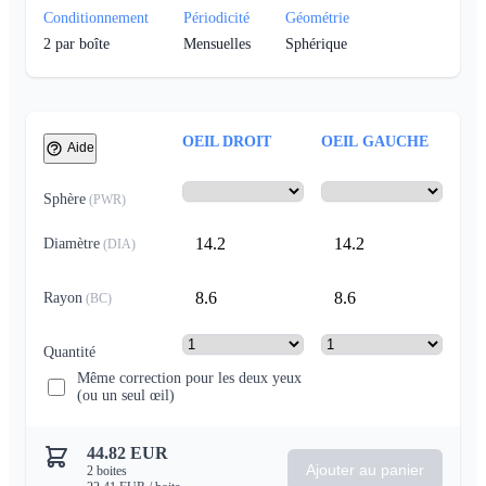
Conditionnement
Périodicité
Géométrie
2
par boîte
Mensuelles
Sphérique
OEIL DROIT
OEIL GAUCHE
Aide
Sphère
(
PWR
)
14.2
14.2
Diamètre
(
DIA
)
8.6
8.6
Rayon
(
BC
)
Quantité
Même correction pour les deux yeux
(ou un seul œil)
44.82
EUR
Ajouter au panier
2
boites