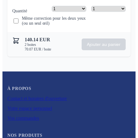
Quantité
Même correction pour les deux yeux
(ou un seul œil)
140.14
EUR
Ajouter au panier
2
boites
70.07
EUR
/ boite
À PROPOS
Contact et horaires d'ouverture
Votre espace personnel
Vos commandes
NOS PRODUITS