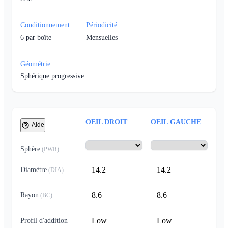
Conditionnement
Périodicité
6
par boîte
Mensuelles
Géométrie
Sphérique progressive
OEIL DROIT
OEIL GAUCHE
Aide
Sphère
(
PWR
)
14.2
14.2
Diamètre
(
DIA
)
8.6
8.6
Rayon
(
BC
)
Low
Low
Profil d'addition