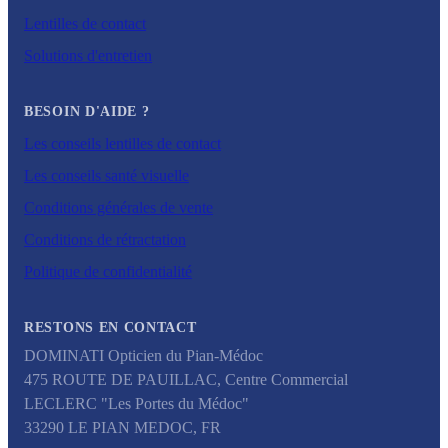
Lentilles de contact
Solutions d'entretien
BESOIN D'AIDE ?
Les conseils lentilles de contact
Les conseils santé visuelle
Conditions générales de vente
Conditions de rétractation
Politique de confidentialité
RESTONS EN CONTACT
DOMINATI Opticien du Pian-Médoc
475 ROUTE DE PAUILLAC, Centre Commercial
LECLERC "Les Portes du Médoc"
33290
LE PIAN MEDOC
,
FR