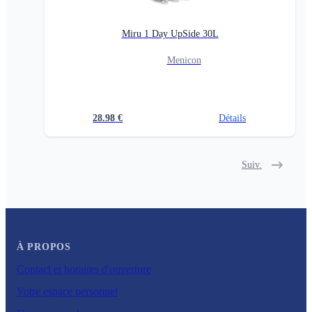
Miru 1 Day UpSide 30L
Menicon
28.98
€
Détails
Suiv.
À PROPOS
Contact et horaires d'ouverture
Votre espace personnel