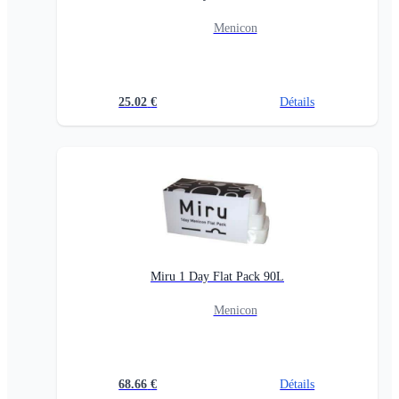
Menicon
25.02
€
Détails
Miru 1 Day Flat Pack 90L
Menicon
68.66
€
Détails