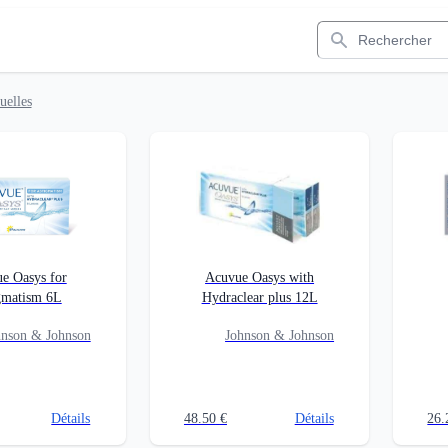
Rechercher
uelles
e Oasys for
Acuvue Oasys with
gmatism 6L
Hydraclear plus 12L
hnson & Johnson
Johnson & Johnson
Détails
48.50
€
Détails
26.