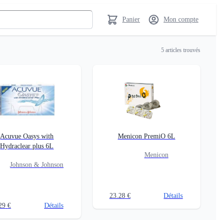
Panier
Mon compte
5
articles trouvés
Acuvue Oasys with
Menicon PremiO 6L
Hydraclear plus 6L
Menicon
Johnson & Johnson
23.28
€
Détails
29
€
Détails