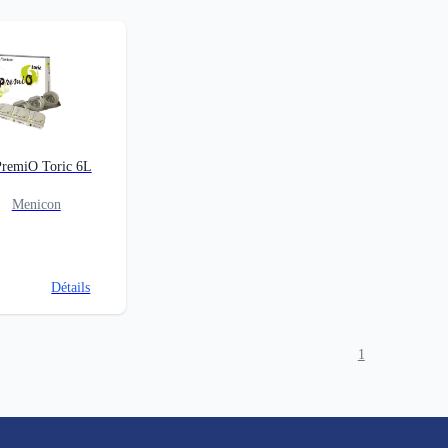
remiO Toric 6L
Menicon
Détails
1