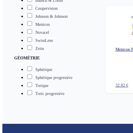
Bausch & Lomb
Coopervision
Johnson & Johnson
Menicon
Novacel
SwissLens
Zeiss
Menicon P
GÉOMÉTRIE
Sphérique
Sphérique progressive
32.82
€
Torique
Toric progressive