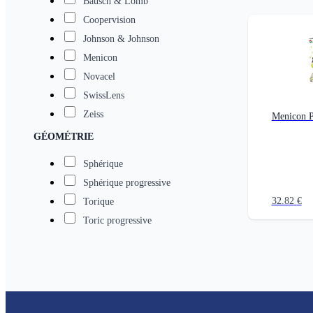
Bausch & Lomb
Coopervision
Johnson & Johnson
Menicon
Novacel
SwissLens
Zeiss
Menicon P
GÉOMÉTRIE
Sphérique
Sphérique progressive
32.82
€
Torique
Toric progressive