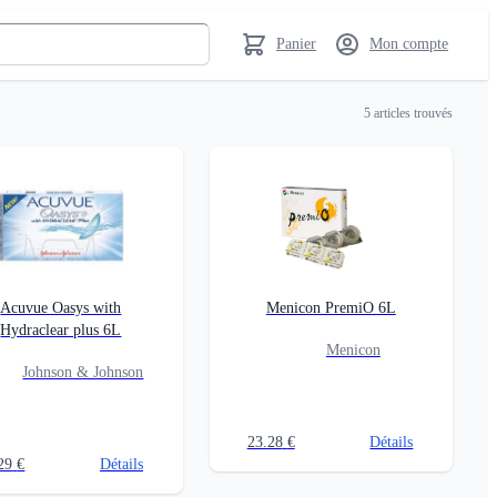
Panier
Mon compte
5
articles trouvés
Acuvue Oasys with
Menicon PremiO 6L
Hydraclear plus 6L
Menicon
Johnson & Johnson
23.28
€
Détails
29
€
Détails