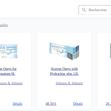
Rechercher
uelles
e Oasys for
Acuvue Oasys with
gmatism 6L
Hydraclear plus 12L
hnson & Johnson
Johnson & Johnson
Détails
48.50
€
Détails
26.