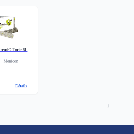
remiO Toric 6L
Menicon
Détails
1