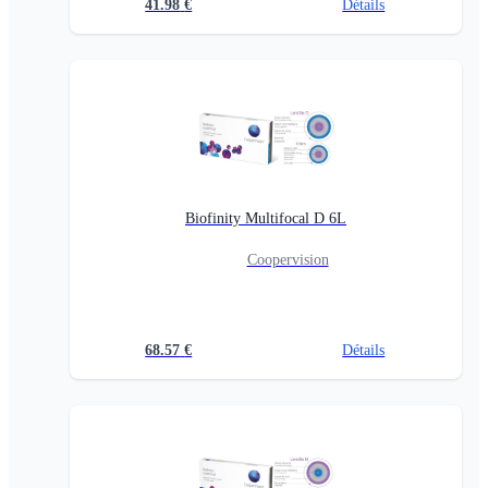
41.98
€
Détails
Biofinity Multifocal D 6L
Coopervision
68.57
€
Détails