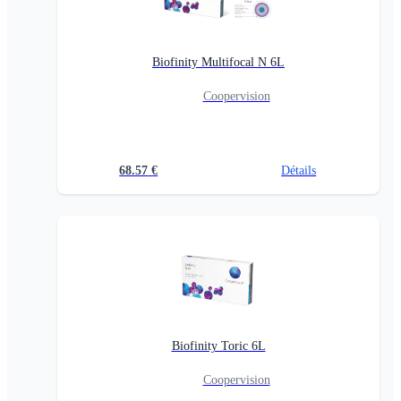
Biofinity Multifocal N 6L
Coopervision
68.57
€
Détails
Biofinity Toric 6L
Coopervision