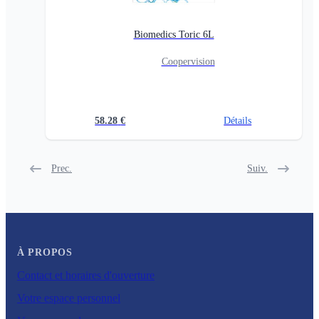
Biomedics Toric 6L
Coopervision
58.28
€
Détails
Prec.
Suiv.
À PROPOS
Contact et horaires d'ouverture
Votre espace personnel