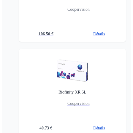
Coopervision
106.50
€
Détails
Biofinity XR 6L
Coopervision
40.73
€
Détails