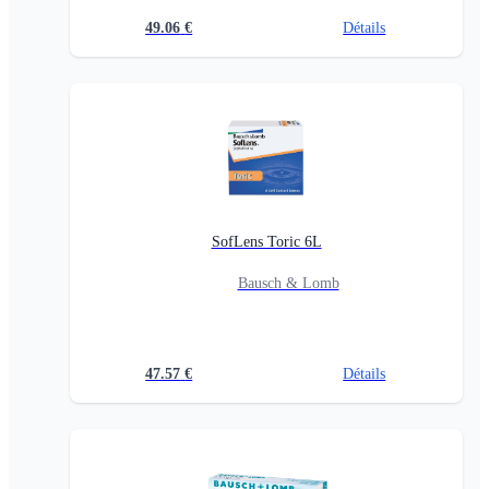
49.06
€
Détails
SofLens Toric 6L
Bausch & Lomb
47.57
€
Détails