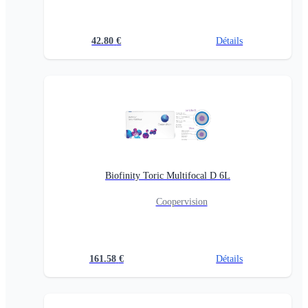
42.80
€
Détails
Biofinity Toric Multifocal D 6L
Coopervision
161.58
€
Détails