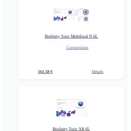
Biofinity Toric Multifocal N 6L
Coopervision
161.58
€
Détails
Biofinity Toric XR 6L