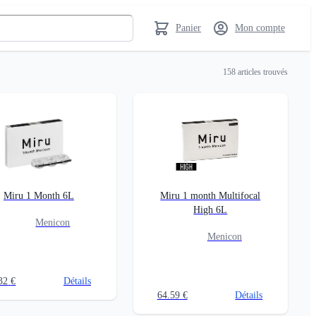
Panier
Mon compte
158
articles trouvés
Miru 1 Month 6L
Miru 1 month Multifocal
High 6L
Menicon
Menicon
32
€
Détails
64.59
€
Détails