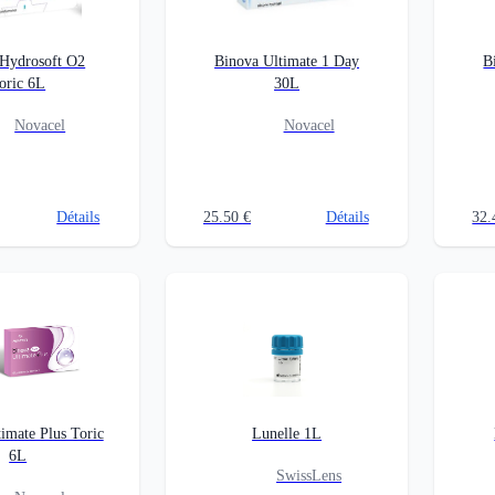
 Hydrosoft O2
Binova Ultimate 1 Day
B
oric 6L
30L
Novacel
Novacel
Détails
25.50
€
Détails
32.
imate Plus Toric
Lunelle 1L
6L
SwissLens