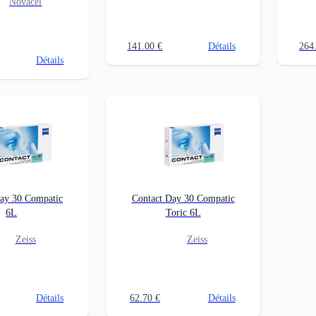
Novacel
141.00
€
Détails
264
Détails
Day 30 Compatic
Contact Day 30 Compatic
6L
Toric 6L
Zeiss
Zeiss
Détails
62.70
€
Détails