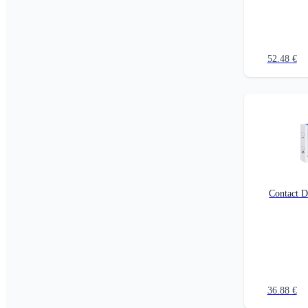
52.48
€
Contact 
36.88
€