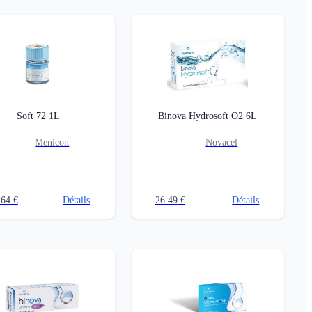
Soft 72 1L
Binova Hydrosoft O2 6L
Menicon
Novacel
.64
€
Détails
26.49
€
Détails