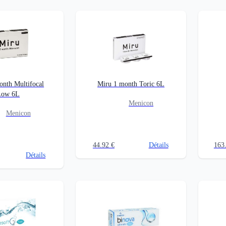
onth Multifocal
Miru 1 month Toric 6L
Low 6L
Menicon
Menicon
44.92
€
Détails
163
Détails