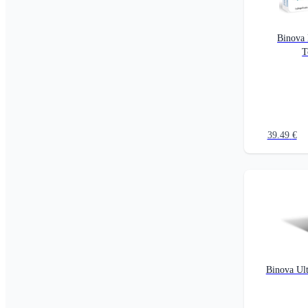
Binova
T
39.49
€
Binova Ult