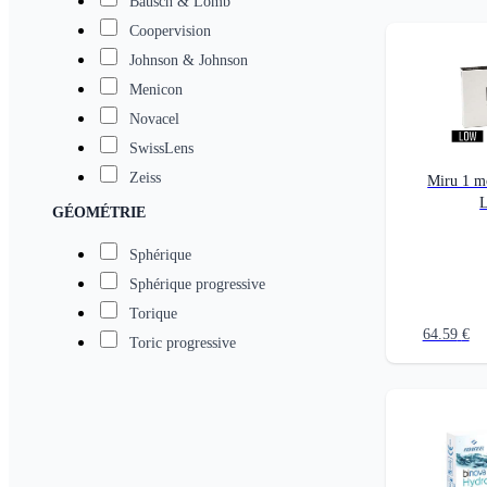
Bausch & Lomb
Coopervision
Johnson & Johnson
Menicon
Novacel
SwissLens
Zeiss
Miru 1 m
GÉOMÉTRIE
Sphérique
Sphérique progressive
Torique
64.59
€
Toric progressive