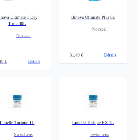
inova Ultimate 1 Day
Binova Ultimate Plus 6L
Toric 30L
Novacel
Novacel
31.49
€
Détails
48
€
Détails
Lunelle Torique 1L
Lunelle Torique RX 1L
SwissLens
SwissLens