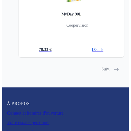
MyDay 90L
Coopervision
78.33
€
Détails
Suiv.
À PROPOS
Contact et horaires d'ouverture
Votre espace personnel