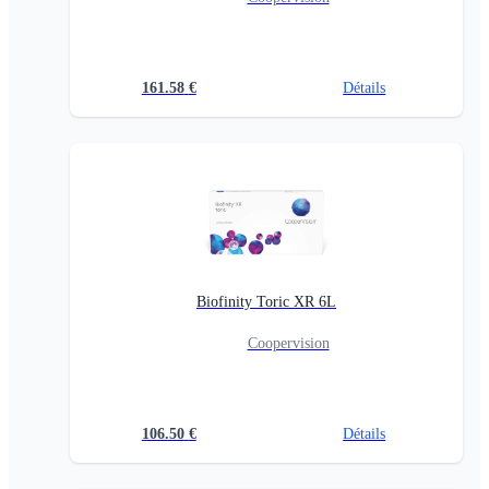
161.58
€
Détails
Biofinity Toric XR 6L
Coopervision
106.50
€
Détails