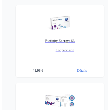
Biofinity Energys 6L
Coopervision
41.98
€
Détails