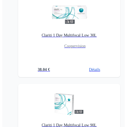
Clariti 1 Day Multifocal Low 30L
Coopervision
38.04
€
Détails
Clariti 1 Day Multifocal Low 90L