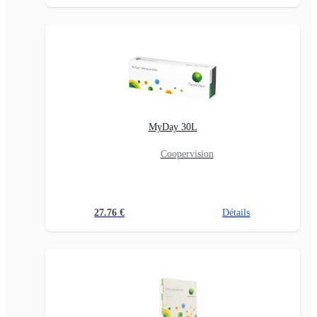
MyDay 30L
Coopervision
27.76
€
Détails