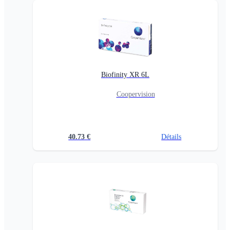
Biofinity XR 6L
Coopervision
40.73
€
Détails