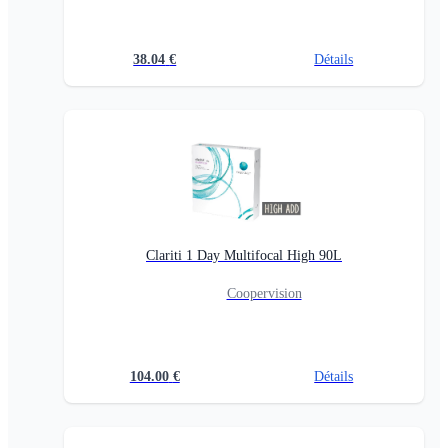
38.04
€
Détails
Clariti 1 Day Multifocal High 90L
Coopervision
104.00
€
Détails