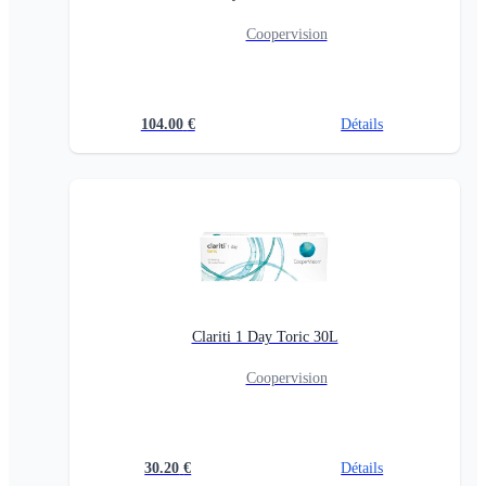
Coopervision
104.00
€
Détails
Clariti 1 Day Toric 30L
Coopervision
30.20
€
Détails