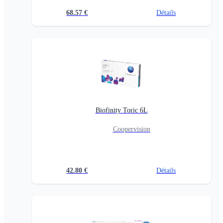
68.57
€
Détails
Biofinity Toric 6L
Coopervision
42.80
€
Détails